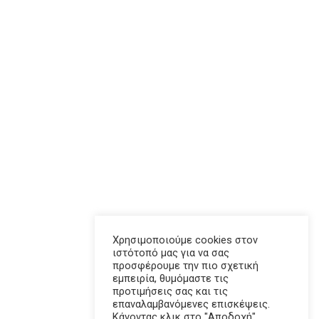
Προσφέρει αξιόπιστες υπηρεσίες έχοντας ως στόχο την
παροχή ολοκληρωμένων λύσεων, σύμφωνα με τις ιδιαίτερες
ανάγκες των πελατών της.
Έχει εξασφαλίσει συνεργασία με μεγάλους ασφαλιστικούς
ομίλους και είναι σε θέση να προσφέρει ποικιλία επιλογών και
ταχύτητα ανταπόκρισης στις απαιτήσεις σας.
ΧΡΉΣΙΜΑ
Τράπεζα της Ελλάδος
Ένωση Ασφαλιστικών
Εταιριών Ελλάδος
Χρησιμοποιούμε cookies στον
e-ΕΦΚΑ
ΟΠΕΚΑ
ιστότοπό μας για να σας
προσφέρουμε την πιο σχετική
ΕΟΠΥΥ
ΗΔΙΚΑ
εμπειρία, θυμόμαστε τις
προτιμήσεις σας και τις
επαναλαμβανόμενες επισκέψεις.
Κάνοντας κλικ στο "Αποδοχή",