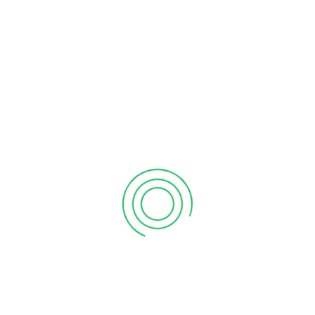
Για να είσαστε προετοιμασμένοι και να έχετε ένα πιο
ευχάριστο ταξίδι,
δείτε εδώ
επιπλέον πληροφορίες για το
ταξίδι σας που ισχύουν σε κάποιες χώρες.
Ελπίζοντας ότι θα βρείτε χρήσιμες τις πιο πάνω
πληροφορίες σας ευχόμαστε Κ Α Λ Ο Τ Α Ξ Ι Δ Ι!
ΠΡΆΣΙΝΗ ΚΆΡΤΑ
05
Μαρ 2021
Creator
Επιχειρήσεις
,
Ιδιώτες
Δεν επιτρέπεται σχολιασμός